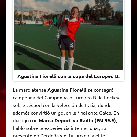
t
e
t
e
s
y
i
n
s
g
t
b
e
L
l
t
A
r
e
o
n
i
F
p
a
r
o
g
n
r
p
m
k
e
k
i
r
e
n
d
l
y
Agustina Fiorelli con la copa del Europeo B.
La marplatense
Agustina Fiorelli
se consagró
campeona del Campeonato Europeo B de hockey
sobre césped con la Selección de Italia, donde
además convirtió un gol en la final ante Gales. En
diálogo con
Marca Deportiva Radio (FM 99.9),
habló sobre la experiencia internacional, su
presente en Cerdeña y el futuro en la elite