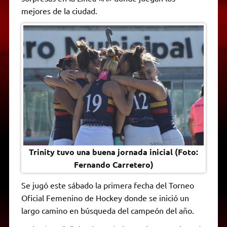
A
r
e
o
n
i
F
mejores de la ciudad.
p
a
r
o
g
n
r
p
m
k
e
k
i
r
e
n
d
l
y
Trinity tuvo una buena jornada inicial (Foto:
Fernando Carretero)
Se jugó este sábado la primera fecha del Torneo
Oficial Femenino de Hockey donde se inició un
largo camino en búsqueda del campeón del año.