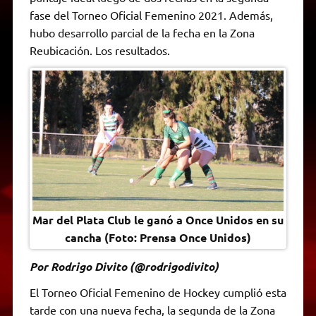
A
r
e
o
n
i
F
fase del Torneo Oficial Femenino 2021. Además,
p
a
r
o
g
n
r
p
m
k
e
k
i
hubo desarrollo parcial de la fecha en la Zona
r
e
Reubicación. Los resultados.
n
d
l
y
Mar del Plata Club le ganó a Once Unidos en su
cancha (Foto: Prensa Once Unidos)
Por Rodrigo Divito (@rodrigodivito)
El Torneo Oficial Femenino de Hockey cumplió esta
tarde con una nueva fecha, la segunda de la Zona