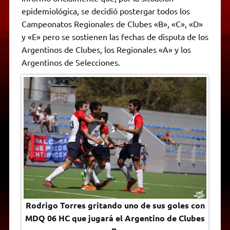
A
r
e
o
n
i
F
epidemiológica, se decidió postergar todos los
p
a
r
o
g
n
r
p
m
k
e
k
i
Campeonatos Regionales de Clubes «B», «C», «D»
r
e
y «E» pero se sostienen las fechas de disputa de los
n
d
Argentinos de Clubes, los Regionales «A» y los
l
Argentinos de Selecciones.
y
Rodrigo Torres gritando uno de sus goles con
MDQ 06 HC que jugará el Argentino de Clubes