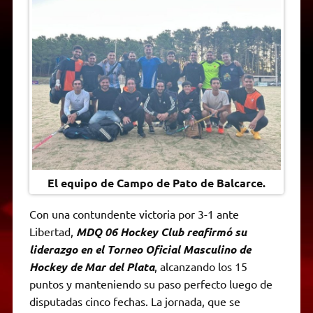
t
e
t
e
s
y
i
n
s
g
t
b
e
L
l
t
A
r
e
o
n
i
F
p
a
r
o
g
n
r
p
m
k
e
k
i
r
e
n
d
l
y
El equipo de Campo de Pato de Balcarce.
Con una contundente victoria por 3-1 ante
Libertad,
MDQ 06 Hockey Club reafirmó su
liderazgo en el Torneo Oficial Masculino de
Hockey de Mar del Plata
, alcanzando los 15
puntos y manteniendo su paso perfecto luego de
disputadas cinco fechas. La jornada, que se