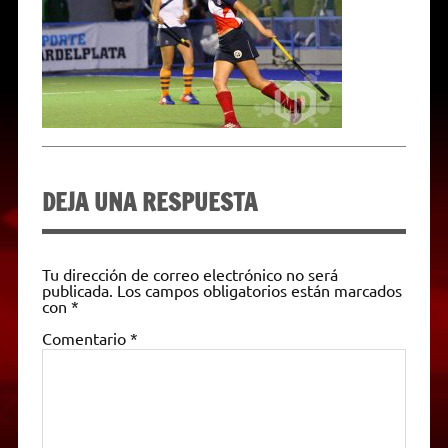
p
m
k
e
k
i
r
e
n
d
l
y
DEJA UNA RESPUESTA
Tu dirección de correo electrónico no será
publicada.
Los campos obligatorios están marcados
con
*
Comentario
*