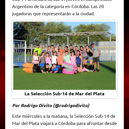
A
r
e
o
n
i
F
Argentino de la categoría en Córdoba. Las 20
p
a
r
o
g
n
r
p
m
k
e
k
i
jugadoras que representarán a la ciudad.
r
e
n
d
l
y
La Selección Sub-14 de Mar del Plata
Por Rodrigo Divito (@rodrigodivito)
Este miércoles a la mañana, la Selección Sub-14 de
Mar del Plata viajará a Córdoba para afrontar desde