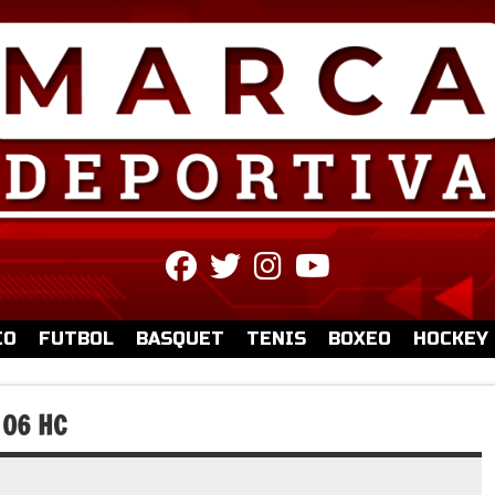
fab
fab
fab
fab
fa-
fa-
fa-
fa-
facebook
twitter
instagram
youtube
IO
FUTBOL
BASQUET
TENIS
BOXEO
HOCKEY
 06 HC