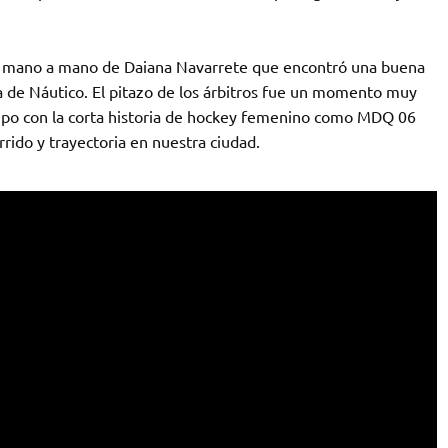
un mano a mano de Daiana Navarrete que encontró una buena
a de Náutico. El pitazo de los árbitros fue un momento muy
ipo con la corta historia de hockey femenino como MDQ 06
rido y trayectoria en nuestra ciudad.