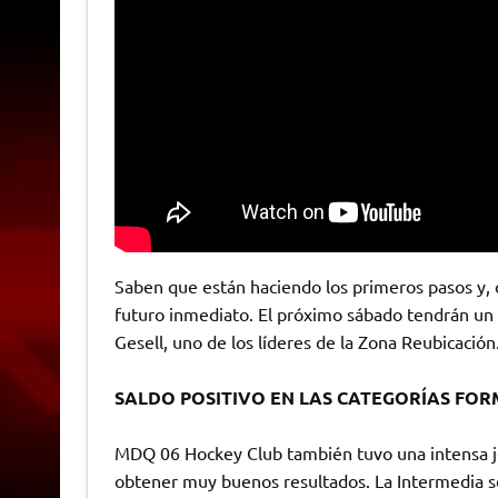
Saben que están haciendo los primeros pasos y, 
futuro inmediato. El próximo sábado tendrán un 
Gesell, uno de los líderes de la Zona Reubicación
SALDO POSITIVO EN LAS CATEGORÍAS FOR
MDQ 06 Hockey Club también tuvo una intensa jo
obtener muy buenos resultados. La Intermedia s