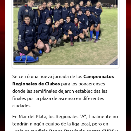
A
r
e
o
n
i
F
p
a
r
o
g
n
r
p
m
k
e
k
i
r
e
n
d
l
y
Se cerró una nueva jornada de los
Campeonatos
Regionales de Clubes
para los bonaerenses
donde las semifinales dejaron establecidas las
finales por la plaza de ascenso en diferentes
ciudades.
En Mar del Plata, los Regionales “A”, finalmente no
tendrán ningún equipo de la liga local, pero en
Junín se medirán
Banco Provincia contra CUDS
y