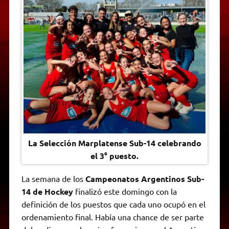
t
e
t
e
s
y
i
n
s
g
t
b
e
L
l
t
A
r
e
o
n
i
F
p
a
r
o
g
n
r
p
m
k
e
k
i
r
e
n
d
l
y
La Selección Marplatense Sub-14 celebrando
el 3° puesto.
La semana de los
Campeonatos Argentinos Sub-
14 de Hockey
finalizó este domingo con la
definición de los puestos que cada uno ocupó en el
ordenamiento final. Había una chance de ser parte