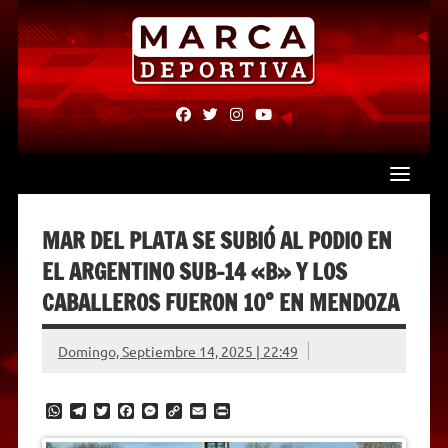
Skip
to
content
fab
fab
fab
fab
fa-
fa-
fa-
fa-
facebook
twitter
instagram
youtube
MAR DEL PLATA SE SUBIÓ AL PODIO EN
EL ARGENTINO SUB-14 «B» Y LOS
CABALLEROS FUERON 10° EN MENDOZA
Domingo, Septiembre 14, 2025 | 22:49
W
T
T
F
M
C
E
P
h
e
w
a
e
o
m
r
a
l
i
c
s
p
a
i