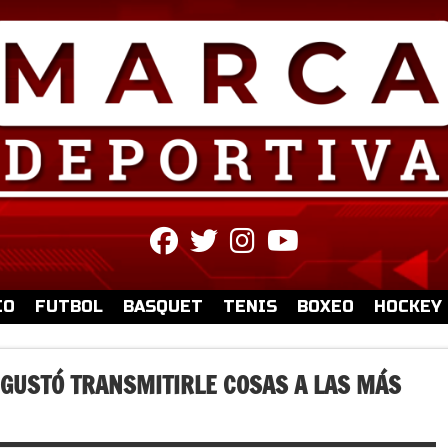
fab
fab
fab
fab
fa-
fa-
fa-
fa-
facebook
twitter
instagram
youtube
IO
FUTBOL
BASQUET
TENIS
BOXEO
HOCKEY
 GUSTÓ TRANSMITIRLE COSAS A LAS MÁS