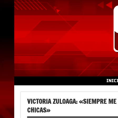
Skip
to
content
INIC
VICTORIA ZULOAGA: «SIEMPRE ME
CHICAS»