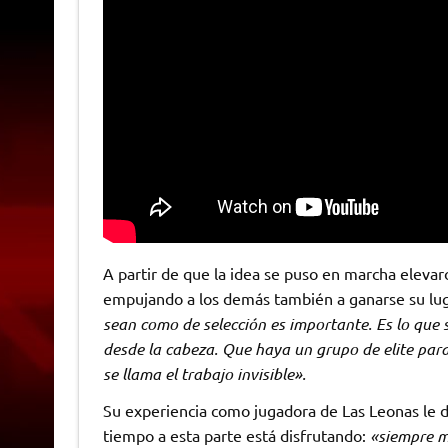
A partir de que la idea se puso en marcha elevar
empujando a los demás también a ganarse su luga
sean como de selección es importante. Es lo que s
desde la cabeza. Que haya un grupo de elite par
se llama el trabajo invisible».
Su experiencia como jugadora de Las Leonas le 
tiempo a esta parte está disfrutando:
«siempre me