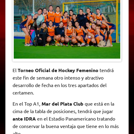
A
r
e
o
n
i
F
p
a
r
o
g
n
r
p
m
k
e
k
i
r
e
n
d
l
y
El
Torneo Oficial de Hockey Femenino
tendrá
este fin de semana otro intenso y atractivo
desarrollo de fecha en los tres apartados del
certamen.
En el Top A1,
Mar del Plata Club
que está en la
cima de la tabla de posiciones, tendrá que jugar
ante IDRA
en el Estadio Panamericano tratando
de conservar la buena ventaja que tiene en lo más
alto.