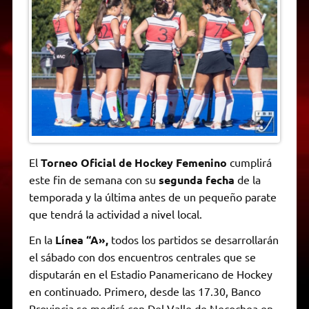
A
r
e
o
n
i
F
p
a
r
o
g
n
r
p
m
k
e
k
i
r
e
n
d
l
y
El
Torneo Oficial de Hockey Femenino
cumplirá
este fin de semana con su
segunda fecha
de la
temporada y la última antes de un pequeño parate
que tendrá la actividad a nivel local.
En la
Línea “A»,
todos los partidos se desarrollarán
el sábado con dos encuentros centrales que se
disputarán en el Estadio Panamericano de Hockey
en continuado. Primero, desde las 17.30, Banco
Provincia se medirá con Del Valle de Necochea en