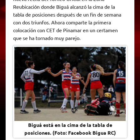
A
r
e
o
n
i
F
Reubicación donde Biguá alcanzó la cima de la
p
a
r
o
g
n
r
p
m
k
e
k
i
tabla de posiciones después de un fin de semana
r
e
con dos triunfos. Ahora comparte la primera
n
d
colocación con CET de Pinamar en un certamen
l
que se ha tornado muy parejo.
y
Biguá está en la cima de la tabla de
posiciones. (Foto: Facebook Bigua RC)