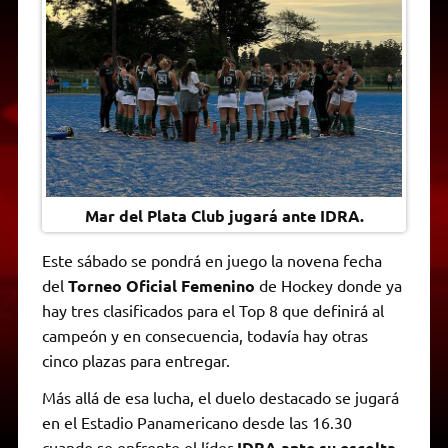
A
r
e
o
n
i
F
p
a
r
o
g
n
r
p
m
k
e
k
i
r
e
n
d
l
y
Mar del Plata Club jugará ante IDRA.
Este sábado se pondrá en juego la novena fecha
del
Torneo Oficial Femenino
de Hockey donde ya
hay tres clasificados para el Top 8 que definirá al
campeón y en consecuencia, todavía hay otras
cinco plazas para entregar.
Más allá de esa lucha, el duelo destacado se jugará
en el Estadio Panamericano desde las 16.30
cuando se enfrente el líder
IDRA ante su escolta