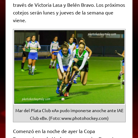
p
m
k
e
k
i
través de Victoria Lasa y Belén Bravo. Los próximos
r
e
cotejos serán lunes y jueves de la semana que
n
d
viene.
l
y
Mar del Plata Club «A» pudo imponerse anoche ante IAE
Club «B». (Foto: www.photohockey.com)
Comenzó en la noche de ayer la Copa