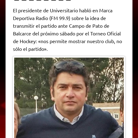
h
e
w
a
e
o
m
r
a
l
i
c
s
p
a
i
El presidente de Universitario habló en Marca
t
e
t
e
s
y
i
n
Deportiva Radio (FM 99.9) sobre la idea de
s
g
t
b
e
L
l
t
A
r
e
o
n
i
F
transmitir el partido ante Campo de Pato de
p
a
r
o
g
n
r
p
m
k
e
k
i
Balcarce del próximo sábado por el Torneo Oficial
r
e
de Hockey: «nos permite mostrar nuestro club, no
n
d
sólo el partido».
l
y