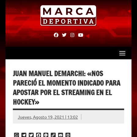
Skip
to
content
fab
fab
fab
fab
fa-
fa-
fa-
fa-
facebook
twitter
instagram
youtube
JUAN MANUEL DEMARCHI: «NOS
PARECIÓ EL MOMENTO INDICADO PARA
APOSTAR POR EL STREAMING EN EL
HOCKEY»
Jueves, Agosto 19, 2021 | 13:02
W
T
T
F
M
C
E
P