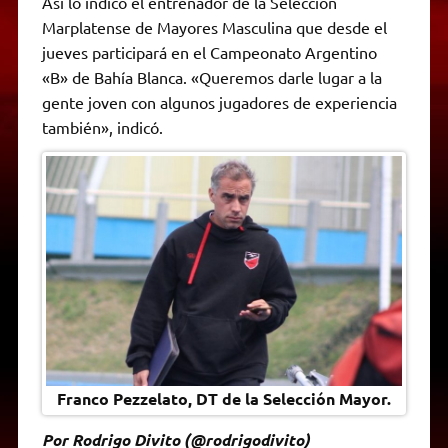
Así lo indicó el entrenador de la Selección
t
e
t
e
s
y
i
n
Marplatense de Mayores Masculina que desde el
s
g
t
b
e
L
l
t
A
r
e
o
n
i
F
jueves participará en el Campeonato Argentino
p
a
r
o
g
n
r
p
m
k
e
k
i
«B» de Bahía Blanca. «Queremos darle lugar a la
r
e
gente joven con algunos jugadores de experiencia
n
d
también», indicó.
l
y
Franco Pezzelato, DT de la Selección Mayor.
Por Rodrigo Divito (@rodrigodivito)