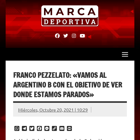
Skip
to
content
fab
fab
fab
fab
fa-
fa-
fa-
fa-
facebook
twitter
instagram
youtube
FRANCO PEZZELATO: «VAMOS AL
ARGENTINO B CON EL OBJETIVO DE VER
DONDE ESTAMOS PARADOS»
Miércoles, Octubre 20, 2021 | 10:29
W
T
T
F
M
C
E
P
h
e
w
a
e
o
m
r
a
l
i
c
s
p
a
i