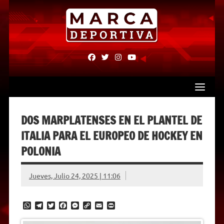
Skip
to
content
fab
fab
fab
fab
fa-
fa-
fa-
fa-
facebook
twitter
instagram
youtube
DOS MARPLATENSES EN EL PLANTEL DE
ITALIA PARA EL EUROPEO DE HOCKEY EN
POLONIA
Jueves, Julio 24, 2025 | 11:06
W
T
T
F
M
C
E
P
h
e
w
a
e
o
m
r
a
l
i
c
s
p
a
i