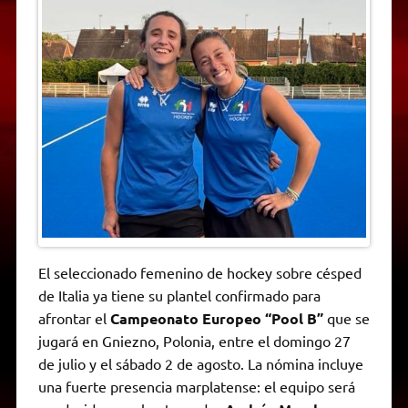
t
e
t
e
s
y
i
n
s
g
t
b
e
L
l
t
A
r
e
o
n
i
F
p
a
r
o
g
n
r
p
m
k
e
k
i
r
e
n
d
l
y
El seleccionado femenino de hockey sobre césped
de Italia ya tiene su plantel confirmado para
afrontar el
Campeonato Europeo “Pool B”
que se
jugará en Gniezno, Polonia, entre el domingo 27
de julio y el sábado 2 de agosto. La nómina incluye
una fuerte presencia marplatense: el equipo será