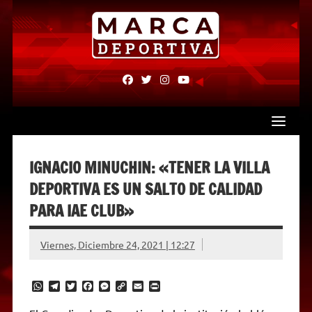
Skip
to
content
fab
fab
fab
fab
fa-
fa-
fa-
fa-
facebook
twitter
instagram
youtube
IGNACIO MINUCHIN: «TENER LA VILLA
DEPORTIVA ES UN SALTO DE CALIDAD
PARA IAE CLUB»
Viernes, Diciembre 24, 2021 | 12:27
W
T
T
F
M
C
E
P
h
e
w
a
e
o
m
r
a
l
i
c
s
p
a
i