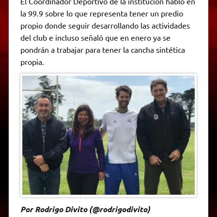
El Coordinador Deportivo de la institución habló en
t
e
t
e
s
y
i
n
la 99.9 sobre lo que representa tener un predio
s
g
t
b
e
L
l
t
A
r
e
o
n
i
F
propio donde seguir desarrollando las actividades
p
a
r
o
g
n
r
p
m
k
e
k
i
del club e incluso señaló que en enero ya se
r
e
pondrán a trabajar para tener la cancha sintética
n
d
propia.
l
y
Por Rodrigo Divito (@rodrigodivito)