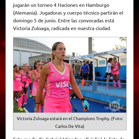
p
m
k
e
k
i
jugarán un torneo 4 Naciones en Hamburgo
r
e
(Alemania). Jugadoras y cuerpo técnico partirán el
n
d
domingo 5 de junio. Entre las convocadas está
l
Victoria Zuloaga, radicada en nuestra ciudad.
y
Victoria Zuloaga estará en el Champions Trophy. (Foto:
Carlos De Vita)
Este mediodía Gabriel Minadeo oficializó la lista de