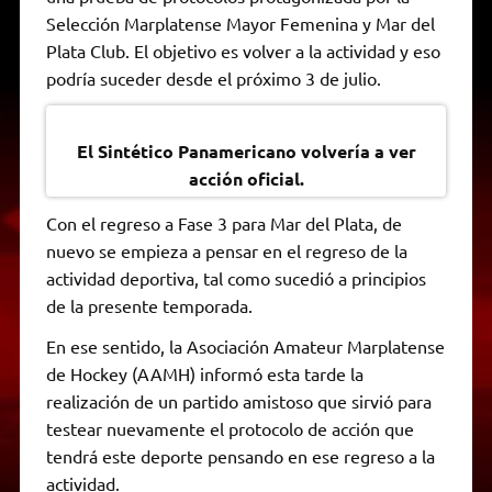
A
r
e
o
n
i
F
Selección Marplatense Mayor Femenina y Mar del
p
a
r
o
g
n
r
p
m
k
e
k
i
Plata Club. El objetivo es volver a la actividad y eso
r
e
podría suceder desde el próximo 3 de julio.
n
d
l
y
El Sintético Panamericano volvería a ver
acción oficial.
Con el regreso a Fase 3 para Mar del Plata, de
nuevo se empieza a pensar en el regreso de la
actividad deportiva, tal como sucedió a principios
de la presente temporada.
En ese sentido, la Asociación Amateur Marplatense
de Hockey (AAMH) informó esta tarde la
realización de un partido amistoso que sirvió para
testear nuevamente el protocolo de acción que
tendrá este deporte pensando en ese regreso a la
actividad.