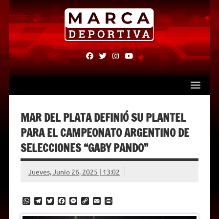
Skip
to
content
fab
fab
fab
fab
fa-
fa-
fa-
fa-
facebook
twitter
instagram
youtube
MAR DEL PLATA DEFINIÓ SU PLANTEL
PARA EL CAMPEONATO ARGENTINO DE
SELECCIONES “GABY PANDO”
Jueves, Junio 26, 2025 | 13:02
W
T
T
F
M
C
E
P
h
e
w
a
e
o
m
r
a
l
i
c
s
p
a
i