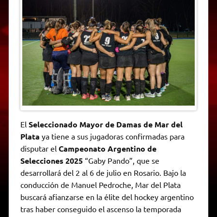
t
e
t
e
s
y
i
n
s
g
t
b
e
L
l
t
A
r
e
o
n
i
F
p
a
r
o
g
n
r
p
m
k
e
k
i
r
e
n
d
l
y
El
Seleccionado Mayor de Damas de Mar del
Plata
ya tiene a sus jugadoras confirmadas para
disputar el
Campeonato Argentino de
Selecciones 2025
“Gaby Pando”, que se
desarrollará del 2 al 6 de julio en Rosario. Bajo la
conducción de Manuel Pedroche, Mar del Plata
buscará afianzarse en la élite del hockey argentino
tras haber conseguido el ascenso la temporada