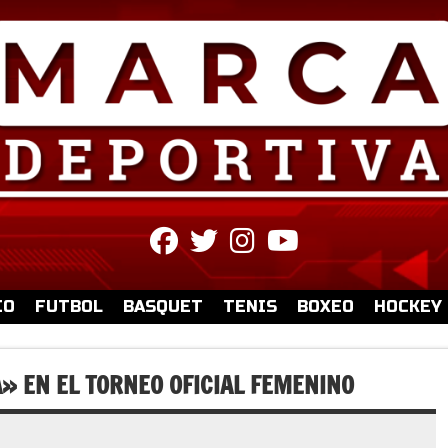
fab
fab
fab
fab
fa-
fa-
fa-
fa-
facebook
twitter
instagram
youtube
IO
FUTBOL
BASQUET
TENIS
BOXEO
HOCKEY
A» EN EL TORNEO OFICIAL FEMENINO