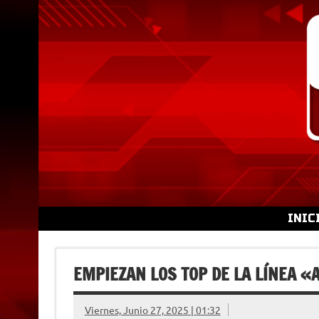
Skip
to
content
INIC
EMPIEZAN LOS TOP DE LA LÍNEA «
Viernes, Junio 27, 2025 | 01:32