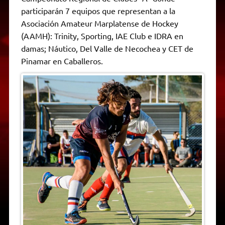
A
r
e
o
n
i
F
participarán 7 equipos que representan a la
p
a
r
o
g
n
r
p
m
k
e
k
i
Asociación Amateur Marplatense de Hockey
r
e
(AAMH): Trinity, Sporting, IAE Club e IDRA en
n
d
damas; Náutico, Del Valle de Necochea y CET de
l
Pinamar en Caballeros.
y