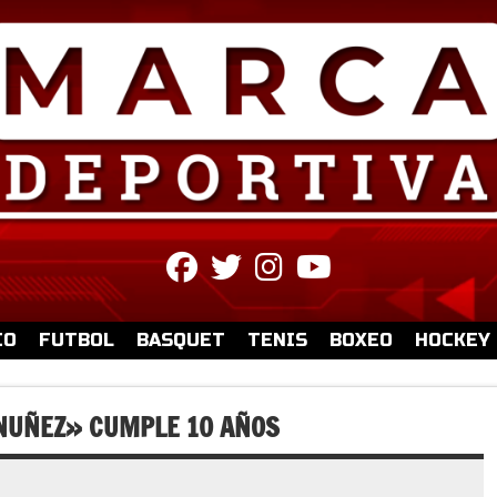
fab
fab
fab
fab
fa-
fa-
fa-
fa-
facebook
twitter
instagram
youtube
IO
FUTBOL
BASQUET
TENIS
BOXEO
HOCKEY
 NUÑEZ» CUMPLE 10 AÑOS