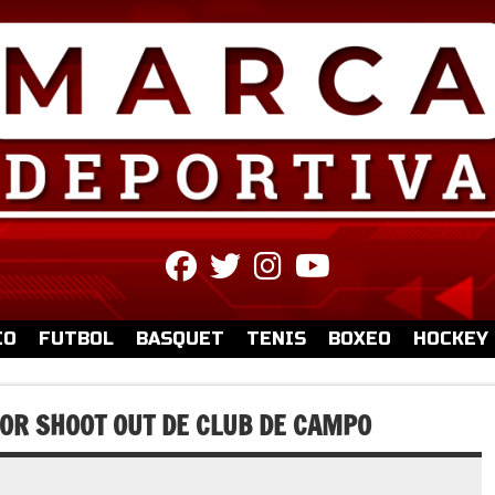
fab
fab
fab
fab
fa-
fa-
fa-
fa-
facebook
twitter
instagram
youtube
IO
FUTBOL
BASQUET
TENIS
BOXEO
HOCKEY
 POR SHOOT OUT DE CLUB DE CAMPO