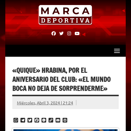
Skip
to
content
fab
fab
fab
fab
fa-
fa-
fa-
fa-
facebook
twitter
instagram
youtube
«QUIQUE» HRABINA, POR EL
ANIVERSARIO DEL CLUB: «EL MUNDO
BOCA NO DEJA DE SORPRENDERME»
Miércoles, Abril 3, 2024 | 21:24
W
T
T
F
M
C
E
P
h
e
w
a
e
o
m
r
a
l
i
c
s
p
a
i