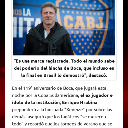
t
e
t
e
s
y
i
n
s
g
t
b
e
L
l
t
A
r
e
o
n
i
F
p
a
r
o
g
n
r
p
m
k
e
k
i
r
e
n
d
l
y
“Es una marca registrada. Todo el mundo sabe
del poderío del hincha de Boca, que incluso en
la final en Brasil lo demostró", destacó.
En el 119° aniversario de Boca, que jugará esta
noche por la Copa Sudamericana,
el ex jugador e
ídolo de la institución, Enrique Hrabina
,
preponderó a la hinchada “Xeneize” por sobre las
demás, aseguró que los fanáticos “se merecen
todo” y recordó que los torneos de verano que se