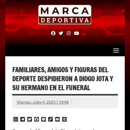
Skip
to
content
fab
fab
fab
fab
fa-
fa-
fa-
fa-
facebook
twitter
instagram
youtube
FAMILIARES, AMIGOS Y FIGURAS DEL
DEPORTE DESPIDIERON A DIOGO JOTA Y
SU HERMANO EN EL FUNERAL
Viernes, Julio 4, 2025 | 19:48
W
T
T
F
M
C
E
P
h
e
w
a
e
o
m
r
a
l
i
c
s
p
a
i