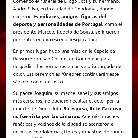
Comenzó el funeral de Diogo Jota y su hermano,
t
e
t
e
s
y
i
n
André Silva, en la ciudad de Gondomar, donde
s
g
t
b
e
L
l
t
A
r
e
o
n
i
F
nacieron.
Familiares, amigos, figuras del
p
a
r
o
g
n
r
p
m
k
e
k
i
deporte y personalidades de Portugal
,
como el
r
e
presidente Marcelo Rebelo de Sousa, se hicieron
n
d
presentes en una escena desgarradora.
l
y
En primer lugar, hubo una misa en la Capela da
Ressurreição São Cosme, en Gondomar, para
despedir a los hermanos en un velorio cargado de
dolor. Las ceremonias fúnebres continuarán este
sábado, con el entierro.
Su padre Joaquim, su madre Isabel y sus amigos
más cercanos, no pudieron ocultar el dolor por la
muerte de Diogo Jota.
Su esposa, Rute Cardoso,
no fue vista por las cámaras.
Además, muchos
fanáticos y vecinos de la ciudad se acercaron a
dejar sus condolencias, flores y muestras de cariño