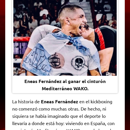
t
e
t
e
s
y
i
n
s
g
t
b
e
L
l
t
A
r
e
o
n
i
F
p
a
r
o
g
n
r
p
m
k
e
k
i
r
e
n
d
l
y
Eneas Fernández al ganar el cinturón
Mediterráneo WAKO.
La historia de
Eneas Fernández
en el kickboxing
no comenzó como muchas otras. De hecho, ni
siquiera se había imaginado que el deporte lo
llevaría a donde está hoy: viviendo en España, con