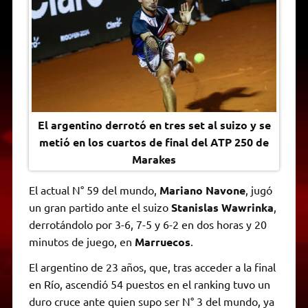
A
r
e
o
n
i
F
p
a
r
o
g
n
r
p
m
k
e
k
i
r
e
n
d
l
y
El argentino derrotó en tres set al suizo y se
metió en los cuartos de final del ATP 250 de
Marakes
El actual N° 59 del mundo,
Mariano Navone
, jugó
un gran partido ante el suizo
Stanislas Wawrinka
,
derrotándolo por 3-6, 7-5 y 6-2 en dos horas y 20
minutos de juego, en
Marruecos
.
El argentino de 23 años, que, tras acceder a la final
en Río, ascendió 54 puestos en el ranking tuvo un
duro cruce ante quien supo ser N° 3 del mundo, ya