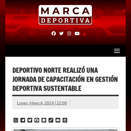
Skip
to
content
fab
fab
fab
fab
fa-
fa-
fa-
fa-
facebook
twitter
instagram
youtube
DEPORTIVO NORTE REALIZÓ UNA
JORNADA DE CAPACITACIÓN EN GESTIÓN
DEPORTIVA SUSTENTABLE
Lunes, Mayo 6, 2024 | 22:00
W
T
T
F
M
C
E
P
h
e
w
a
e
o
m
r
a
l
i
c
s
p
a
i