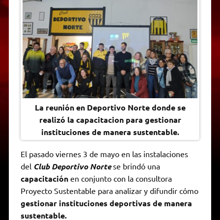
t
e
t
e
s
y
i
n
s
g
t
b
e
L
l
t
A
r
e
o
n
i
F
p
a
r
o
g
n
r
p
m
k
e
k
i
r
e
n
d
l
y
La reunión en Deportivo Norte donde se
realizó la capacitacion para gestionar
instituciones de manera sustentable.
El pasado viernes 3 de mayo en las instalaciones
del
Club Deportivo Norte
se brindó una
capacitación
en conjunto con la consultora
Proyecto Sustentable para analizar y difundir cómo
gestionar instituciones deportivas de manera
sustentable.