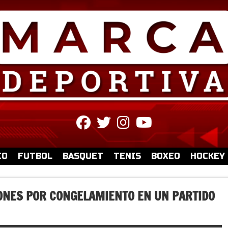
fab
fab
fab
fab
fa-
fa-
fa-
fa-
facebook
twitter
instagram
youtube
IO
FUTBOL
BASQUET
TENIS
BOXEO
HOCKEY
ONES POR CONGELAMIENTO EN UN PARTIDO