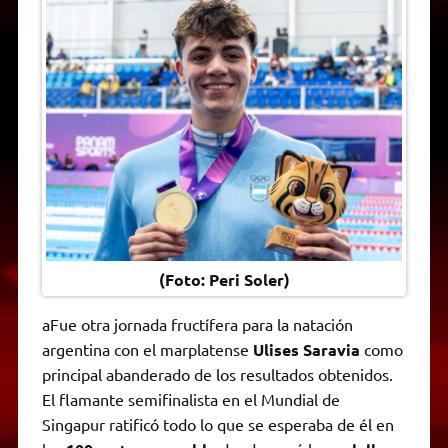
t
e
t
e
s
y
i
n
s
g
t
b
e
L
l
t
A
r
e
o
n
i
F
p
a
r
o
g
n
r
p
m
k
e
k
i
r
e
n
d
l
y
(Foto: Peri Soler)
aFue otra jornada fructífera para la natación
argentina con el marplatense
Ulises Saravia
como
principal abanderado de los resultados obtenidos.
El flamante semifinalista en el Mundial de
Singapur ratificó todo lo que se esperaba de él en