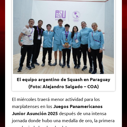
t
e
t
e
s
y
i
n
s
g
t
b
e
L
l
t
A
r
e
o
n
i
F
p
a
r
o
g
n
r
p
m
k
e
k
i
r
e
n
d
l
y
El equipo argentino de Squash en Paraguay
(Foto: Alejandro Salgado – COA)
El miércoles traerá menor actividad para los
marplatenses en los
Juegos Panamericanos
Junior Asunción 2025
después de una intensa
jornada donde hubo una medalla de oro, la primera