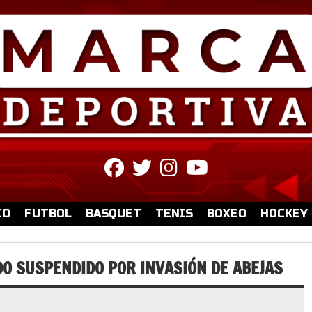
fab
fab
fab
fab
fa-
fa-
fa-
fa-
facebook
twitter
instagram
youtube
IO
FUTBOL
BASQUET
TENIS
BOXEO
HOCKEY
DO SUSPENDIDO POR INVASIÓN DE ABEJAS