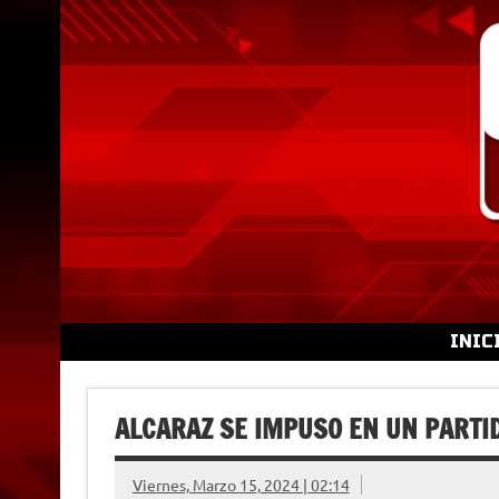
Skip
to
content
INIC
ALCARAZ SE IMPUSO EN UN PARTI
Viernes, Marzo 15, 2024 | 02:14