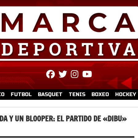
fab
fab
fab
fab
fa-
fa-
fa-
fa-
facebook
twitter
instagram
youtube
IO
FUTBOL
BASQUET
TENIS
BOXEO
HOCKEY
DA Y UN BLOOPER: EL PARTIDO DE «DIBU»