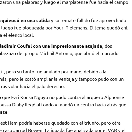
uzaron una palabras y luego el marplatense fue hacia el campo
equivocó en una salida
y su remate fallido fue aprovechado
n luego fue bloqueada por Youri Tielemans. El tema quedó ahí,
 el elenco local.
Vladimir Coufal con una impresionante atajada
, dos
bezazo del propio Michail Antonio, que abrió el marcador
r, pero su tanto fue anulado por mano, debido a la
más, pero le costó ampliar la ventaja y tampoco pudo con un
ras volar hacia el palo derecho.
o que Ezri Konsa Ngoyo no pudo contra al arquero Alphonse
Moussa Diaby llegó al fondo y mandó un centro hacia atrás que
pate
.
 West Ham podría haberse quedado con el triunfo, pero otra
e caso Jarrod Bowen. La jugada fue analizada por el VAR y el