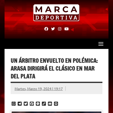
Skip
to
content
fab
fab
fab
fab
fa-
fa-
fa-
fa-
facebook
twitter
instagram
youtube
UN ÁRBITRO ENVUELTO EN POLÉMICA:
ARASA DIRIGIRÁ EL CLÁSICO EN MAR
DEL PLATA
Martes, Marzo 19, 2024 | 19:17
W
T
T
F
M
C
E
P
h
e
w
a
e
o
m
r
a
l
i
c
s
p
a
i