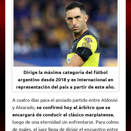
t
e
t
e
s
y
i
n
s
g
t
b
e
L
l
t
A
r
e
o
n
i
F
p
a
r
o
g
n
r
p
m
k
e
k
i
r
e
n
d
l
y
Dirige la máxima categoría del fútbol
argentino desde 2018 y es internacional en
representación del país a partir de este año.
A cuatro días para el ansiado partido entre Aldosivi
y Alvarado,
se confirmó hoy el árbitro que se
encargará de conducir el clásico marplatense
,
luego de una eternidad sin enfrentarse. Para colmo
de males, el juez llega de dirigir el encuentro entre