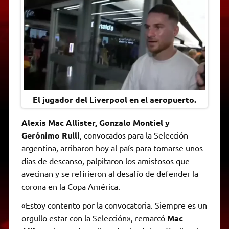
t
e
t
e
s
y
i
n
s
g
t
b
e
L
l
t
A
r
e
o
n
i
F
p
a
r
o
g
n
r
p
m
k
e
k
i
r
e
n
d
l
y
El jugador del Liverpool en el aeropuerto.
Alexis Mac Allister, Gonzalo Montiel y
Gerónimo Rulli
, convocados para la Selección
argentina, arribaron hoy al país para tomarse unos
días de descanso, palpitaron los amistosos que
avecinan y se refirieron al desafío de defender la
corona en la Copa América.
«Estoy contento por la convocatoria. Siempre es un
orgullo estar con la Selección», remarcó
Mac