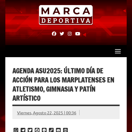
Skip
to
content
fab
fab
fab
fab
fa-
fa-
fa-
fa-
facebook
twitter
instagram
youtube
AGENDA ASU2025: ÚLTIMO DÍA DE
ACCIÓN PARA LOS MARPLATENSES EN
ATLETISMO, GIMNASIA Y PATÍN
ARTÍSTICO
Viernes, Agosto 22, 2025 | 00:36
W
T
T
F
M
C
E
P