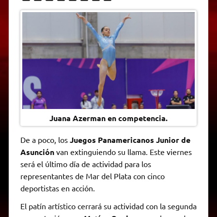
h
e
w
a
e
o
m
r
a
l
i
c
s
p
a
i
t
e
t
e
s
y
i
n
s
g
t
b
e
L
l
t
A
r
e
o
n
i
F
p
a
r
o
g
n
r
p
m
k
e
k
i
r
e
n
d
l
y
Juana Azerman en competencia.
De a poco, los
Juegos Panamericanos Junior de
Asunción
van extinguiendo su llama. Este viernes
será el último día de actividad para los
representantes de Mar del Plata con cinco
deportistas en acción.
El patín artístico cerrará su actividad con la segunda