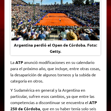
A
r
e
o
n
i
F
p
a
r
o
g
n
r
p
m
k
e
k
i
r
e
n
d
l
y
Argentina perdió el Open de Córdoba. Foto:
Getty.
La
ATP
anunció modificaciones en su calendario
para el próximo año, que incluye, entre otras cosas,
la desaparición de algunos torneos y la subida de
categoría en otros.
Y Sudamérica en general y la Argentina en
particular, sufren esos cambios, ya que entre las
competencias a discontinuar se encuentra el
ATP
250 de Córdoba
, que en su haber tenía solo seis