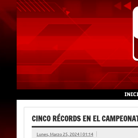
Skip
to
content
INIC
CINCO RÉCORDS EN EL CAMPEONA
Lunes, Marzo 25, 2024 | 01:14