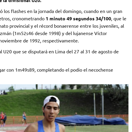
 la divisional U20.
evó los flashes en la jornada del domingo, cuando en un gran
 metros, cronometrando
1 minuto 49 segundos 34/100
, que le
to provincial y el récord bonaerense entre los juveniles, al
Guzmán (1m52s46 desde 1998) y del lujanense Víctor
 noviembre de 1992, respectivamente.
 U20 que se disputará en Lima del 27 al 31 de agosto de
lugar con 1m49s89, completando el podio el necochense