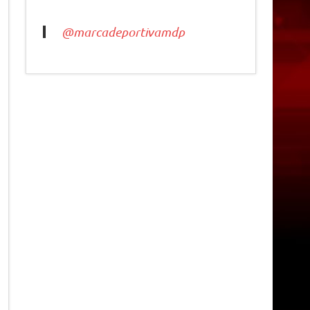
@marcadeportivamdp