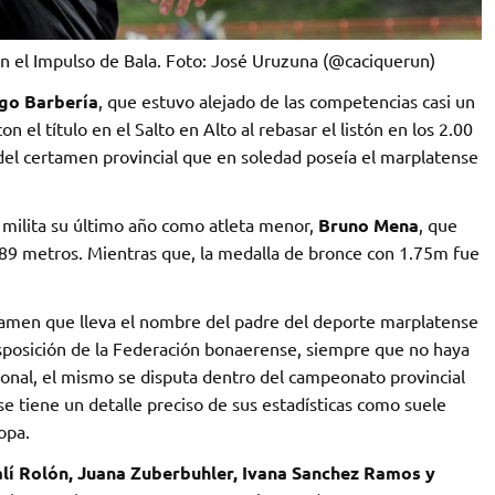
n el Impulso de Bala. Foto: José Uruzuna (@caciquerun)
go Barbería
, que estuvo alejado de las competencias casi un
n el título en el Salto en Alto al rebasar el listón en los 2.00
 del certamen provincial que en soledad poseía el marplatense
e milita su último año como atleta menor,
Bruno Mena
, que
 1.89 metros. Mientras que, la medalla de bronce con 1.75m fue
tamen que lleva el nombre del padre del deporte marplatense
sposición de la Federación bonaerense, siempre que no haya
ional, el mismo se disputa dentro del campeonato provincial
e tiene un detalle preciso de sus estadísticas como suele
ropa.
lí Rolón, Juana Zuberbuhler, Ivana Sanchez Ramos y