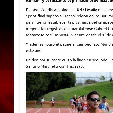
Román” y el restante el primado provincial de
El mediofondista juninense,
Uriel Muñoz
, se ll
sprint final superó a Franco Peidon en los 800
permitieron establecer la plusmarca del campeona
mejorar los registros del marplatense Gabriel 
Matarrese con 1m50s68, vigente desde el 1° de
Y además, logró el pasaje al Campeonato Mundial
este año.
Peidon por su parte cruzó la línea en segundo 
Santino Marchetti con 1m52s93.