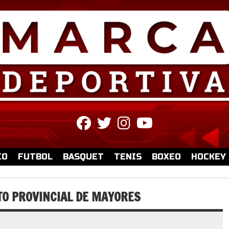
fab
fab
fab
fab
fa-
fa-
fa-
fa-
facebook
twitter
instagram
youtube
IO
FUTBOL
BASQUET
TENIS
BOXEO
HOCKEY
TO PROVINCIAL DE MAYORES