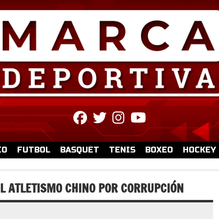
fab
fab
fab
fab
fa-
fa-
fa-
fa-
facebook
twitter
instagram
youtube
IO
FUTBOL
BASQUET
TENIS
BOXEO
HOCKEY
EL ATLETISMO CHINO POR CORRUPCIÓN