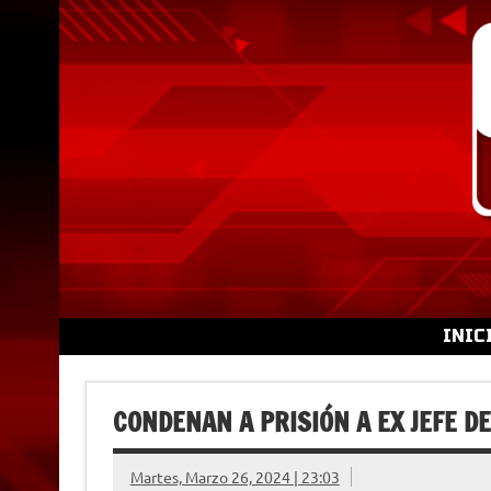
Skip
to
content
INIC
CONDENAN A PRISIÓN A EX JEFE D
Martes, Marzo 26, 2024 | 23:03