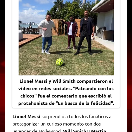
A
r
e
o
n
i
F
p
a
r
o
g
n
r
p
m
k
e
k
i
r
e
n
d
l
y
Lionel Messi y Will Smith compartieron el
video en redes sociales. "Pateando con los
chicos" fue el comentario que escribió el
protahonista de "En busca de la felicidad".
Lionel Messi
sorprendió a todos los fanáticos al
protagonizar un curioso momento con dos
leyendas de Hollywood,
Will Smith y Martin