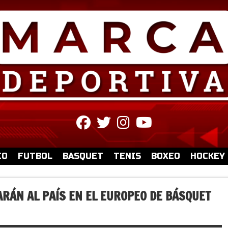
fab
fab
fab
fab
fa-
fa-
fa-
fa-
facebook
twitter
instagram
youtube
IO
FUTBOL
BASQUET
TENIS
BOXEO
HOCKEY
ÁN AL PAÍS EN EL EUROPEO DE BÁSQUET