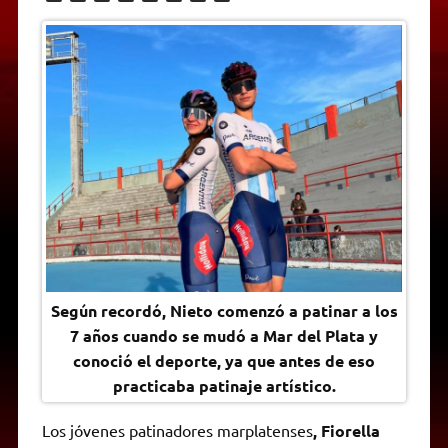
h
e
w
a
e
o
m
r
a
l
i
c
s
p
a
i
t
e
t
e
s
y
i
n
s
g
t
b
e
L
l
t
A
r
e
o
n
i
F
p
a
r
o
g
n
r
p
m
k
e
k
i
r
e
n
d
l
y
Según recordó, Nieto comenzó a patinar a los
7 años cuando se mudó a Mar del Plata y
conoció el deporte, ya que antes de eso
practicaba patinaje artístico.
Los jóvenes patinadores marplatenses
, Fiorella