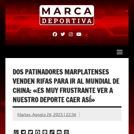
Skip
to
content
fab
fab
fab
fab
fa-
fa-
fa-
fa-
facebook
twitter
instagram
youtube
DOS PATINADORES MARPLATENSES
VENDEN RIFAS PARA IR AL MUNDIAL DE
CHINA: «ES MUY FRUSTRANTE VER A
NUESTRO DEPORTE CAER ASÍ»
Martes, Agosto 26, 2025 | 22:36
W
T
T
F
M
C
E
P