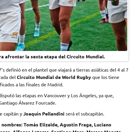
ra afrontar la sexta etapa del Circuito Mundial.
 definió en el plantel que viajará a tierras asiáticas del 4 al 7
orada del
Circuito Mundial de World Rugby
que los tiene
ficados a las finales de Madrid.
disputó las etapas en Vancouver y Los Ángeles, ya que,
 Santiago Álvarez Fourcade.
e capitán y
Joaquín Pellandini
será el subcapitán.
s nombres: Tomás Elizalde, Agustín Fraga, Luciano
Isgro, Alfonso Latorre, Santiago Mare, Marcos Moneta,