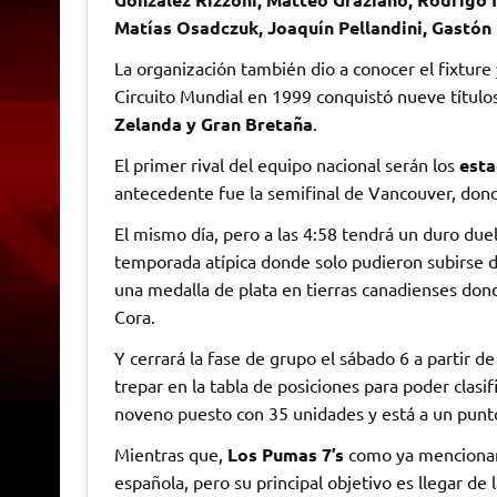
Matías Osadczuk, Joaquín Pellandini, Gastón
La organización también dio a conocer el fixture
Circuito Mundial en 1999 conquistó nueve título
Zelanda y Gran Bretaña
.
El primer rival del equipo nacional serán los
est
antecedente fue la semifinal de Vancouver, dond
El mismo día, pero a las 4:58 tendrá un duro due
temporada atípica donde solo pudieron subirse d
una medalla de plata en tierras canadienses don
Cora.
Y cerrará la fase de grupo el sábado 6 a partir d
trepar en la tabla de posiciones para poder clasi
noveno puesto con 35 unidades y está a un punto 
Mientras que,
Los Pumas 7’s
como ya mencionamos
española, pero su principal objetivo es llegar d