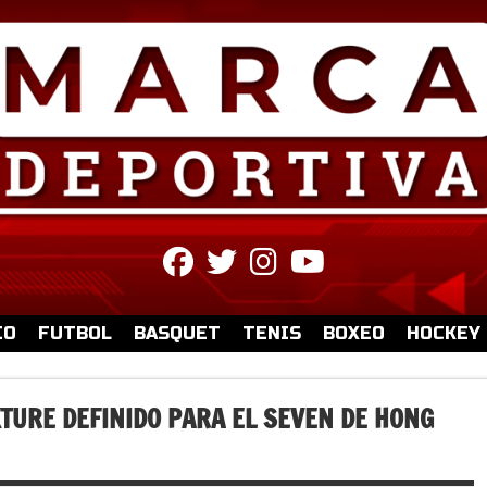
fab
fab
fab
fab
fa-
fa-
fa-
fa-
facebook
twitter
instagram
youtube
IO
FUTBOL
BASQUET
TENIS
BOXEO
HOCKEY
XTURE DEFINIDO PARA EL SEVEN DE HONG