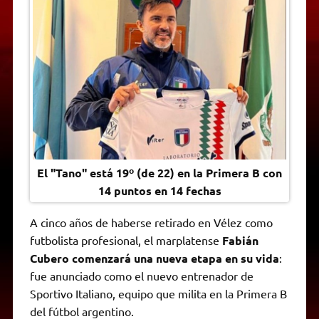
A
r
e
o
n
i
F
p
a
r
o
g
n
r
p
m
k
e
k
i
r
e
n
d
l
y
El "Tano" está 19º (de 22) en la Primera B con
14 puntos en 14 fechas
A cinco años de haberse retirado en Vélez como
futbolista profesional, el marplatense
Fabián
Cubero comenzará una nueva etapa en su vida
:
fue anunciado como el nuevo entrenador de
Sportivo Italiano, equipo que milita en la Primera B
del fútbol argentino.