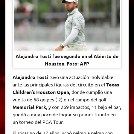
A
r
e
o
n
i
F
p
a
r
o
g
n
r
p
m
k
e
k
i
r
e
n
d
l
y
Alejandro Tosti fue segundo en el Abierto de
Houston. Foto: AFP
Alejandro Tosti
tuvo una actuación inolvidable
ante las principales figuras del circuito en el
Texas
Children’s Houston Open
, donde cumplió una
vuelta de 68 golpes (-2) en el campo del golf
Memorial Park
, y con 269 impactos, 11 bajo el par,
quedó a muy poco de lograr su primer triunfo en
un torneo del PGA Tour.
El rosarino de 27 años luchó palmo a palmo con