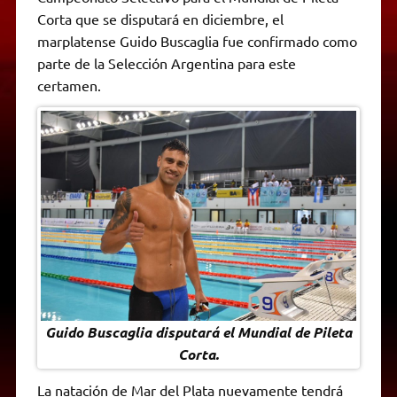
A
r
e
o
n
i
F
Corta que se disputará en diciembre, el
p
a
r
o
g
n
r
p
m
k
e
k
i
marplatense Guido Buscaglia fue confirmado como
r
e
parte de la Selección Argentina para este
n
d
certamen.
l
y
Guido Buscaglia disputará el Mundial de Pileta
Corta.
La natación de Mar del Plata nuevamente tendrá